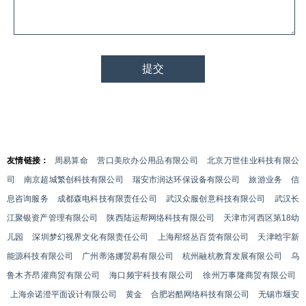
友情链接：
周易算命
营口美欣办公用品有限公司
北京万世佳业科技有限公
司
南京超城繁创科技有限公司
瑞安市润达环保设备有限公司
旅游业务
信
息咨询服务
成都森电科技有限责任公司
武汉众服创意科技有限公司
武汉长
江聚银资产管理有限公司
陕西陆运帮网络科技有限公司
天津市河西区第18幼
儿园
深圳梦幻视界文化有限责任公司
上海邴煜丛百货有限公司
天津晗宇新
能源科技有限公司
广州蒂洛娜贸易有限公司
杭州融杭教育发展有限公司
乌
鲁木齐昂灌商贸有限公司
海口频宇科技有限公司
徐州万事隆商贸有限公司
上海余诺澄平面设计有限公司
黄金
合肥岩酷网络科技有限公司
无锡市堰安