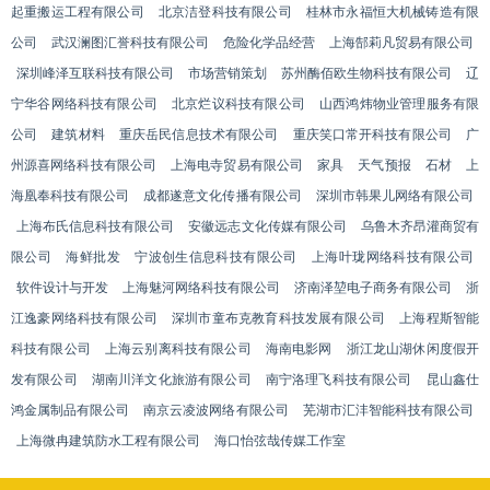
起重搬运工程有限公司
北京洁登科技有限公司
桂林市永福恒大机械铸造有限
公司
武汉澜图汇誉科技有限公司
危险化学品经营
上海郜莉凡贸易有限公司
深圳峰泽互联科技有限公司
市场营销策划
苏州酶佰欧生物科技有限公司
辽
宁华谷网络科技有限公司
北京烂议科技有限公司
山西鸿炜物业管理服务有限
公司
建筑材料
重庆岳民信息技术有限公司
重庆笑口常开科技有限公司
广
州源喜网络科技有限公司
上海电寺贸易有限公司
家具
天气预报
石材
上
海凰奉科技有限公司
成都遂意文化传播有限公司
深圳市韩果儿网络有限公司
上海布氏信息科技有限公司
安徽远志文化传媒有限公司
乌鲁木齐昂灌商贸有
限公司
海鲜批发
宁波创生信息科技有限公司
上海叶珑网络科技有限公司
软件设计与开发
上海魅河网络科技有限公司
济南泽堃电子商务有限公司
浙
江逸豪网络科技有限公司
深圳市童布克教育科技发展有限公司
上海程斯智能
科技有限公司
上海云别离科技有限公司
海南电影网
浙江龙山湖休闲度假开
发有限公司
湖南川洋文化旅游有限公司
南宁洛理飞科技有限公司
昆山鑫仕
鸿金属制品有限公司
南京云凌波网络有限公司
芜湖市汇沣智能科技有限公司
上海微冉建筑防水工程有限公司
海口怡弦哉传媒工作室